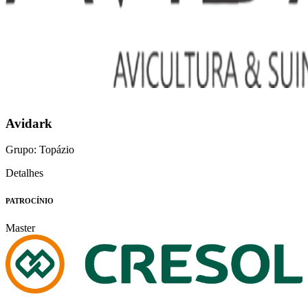
Avidark
Grupo: Topázio
Detalhes
PATROCÍNIO
Master